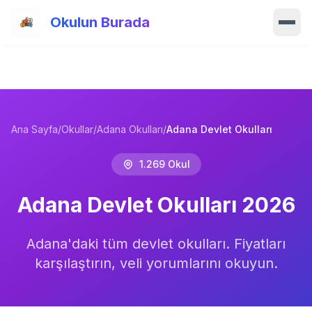
Ana içeriğe atla
Okulun Burada
Ana Sayfa
Özellikler
Ana Sayfa
/
Okullar
/
Adana Okulları
/
Adana Devlet Okulları
Okullar
1.269
Okul
Haberler
Adana
Devlet Okulları
2026
Blog
Hakkımızda
Adana
'daki tüm
devlet okulları
. Fiyatları
karşılaştırın, veli yorumlarını okuyun.
İletişim