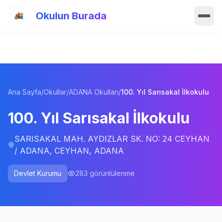
Ana içeriğe atla
Okulun Burada
Ana Sayfa
Özellikler
Ana Sayfa
/
Okullar
/
ADANA Okulları
/
100. Yıl Sarısakal İlkokulu
Okullar
100. Yıl Sarısakal İlkokulu
Haberler
SARISAKAL MAH. AYDIZLAR SK. NO: 24 CEYHAN
Blog
/ ADANA, CEYHAN, ADANA
Hakkımızda
Devlet Kurumu
283
görüntülenme
İletişim