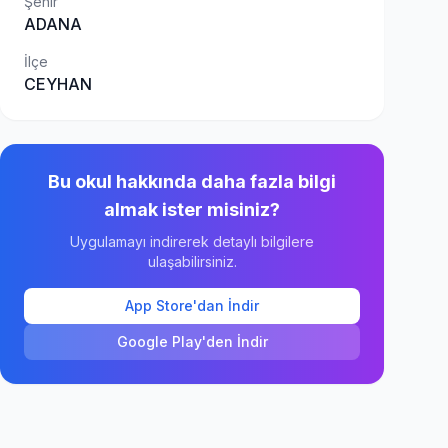
Şehir
ADANA
İlçe
CEYHAN
Bu okul hakkında daha fazla bilgi
almak ister misiniz?
Uygulamayı indirerek detaylı bilgilere
ulaşabilirsiniz.
App Store'dan İndir
Google Play'den İndir