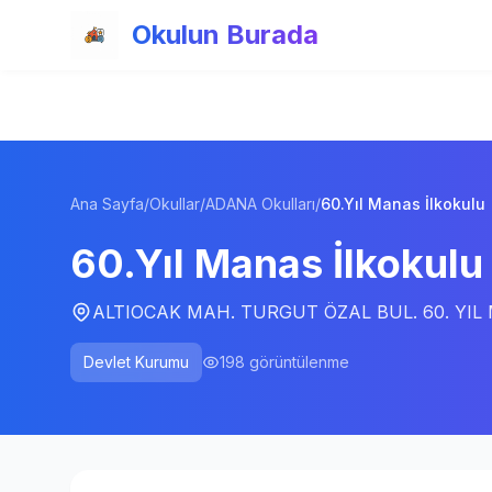
Ana içeriğe atla
Okulun Burada
Ana Sayfa
/
Okullar
/
ADANA Okulları
/
60.Yıl Manas İlkokulu
60.Yıl Manas İlkokulu
ALTIOCAK MAH. TURGUT ÖZAL BUL. 60. YIL
Devlet Kurumu
198
görüntülenme