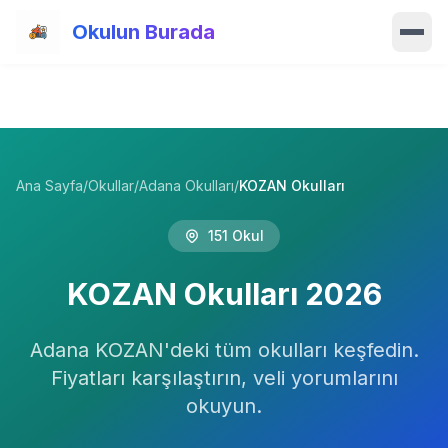
Ana içeriğe atla
Okulun Burada
Ana Sayfa
Özellikler
Ana Sayfa
/
Okullar
/
Adana Okulları
/
KOZAN Okulları
Okullar
151
Okul
Haberler
KOZAN
Okulları
2026
Blog
Adana
Hakkımızda
KOZAN
'deki tüm okulları keşfedin.
Fiyatları karşılaştırın, veli yorumlarını
İletişim
okuyun.