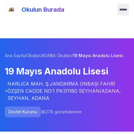
Ana içeriğe atla
Okulun Burada
Ana Sayfa
Özellikler
Ana Sayfa
/
Okullar
/
ADANA Okulları
/
19 Mayıs Anadolu Lisesi
Okullar
19 Mayıs Anadolu Lisesi
Haberler
NARLICA MAH. Ş.JANDARMA ONBAŞI FAHRİ
Blog
ÖZŞEN CADDE NO:1 PK:01180 SEYHAN/ADANA,
SEYHAN, ADANA
Hakkımızda
Devlet Kurumu
278
görüntülenme
İletişim