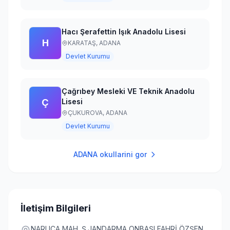
Hacı Şerafettin Işık Anadolu Lisesi
H
KARATAŞ,
ADANA
Devlet Kurumu
Çağrıbey Mesleki VE Teknik Anadolu
Ç
Lisesi
ÇUKUROVA,
ADANA
Devlet Kurumu
ADANA
okullarini gor
İletişim Bilgileri
NARLICA MAH. Ş.JANDARMA ONBAŞI FAHRİ ÖZŞEN