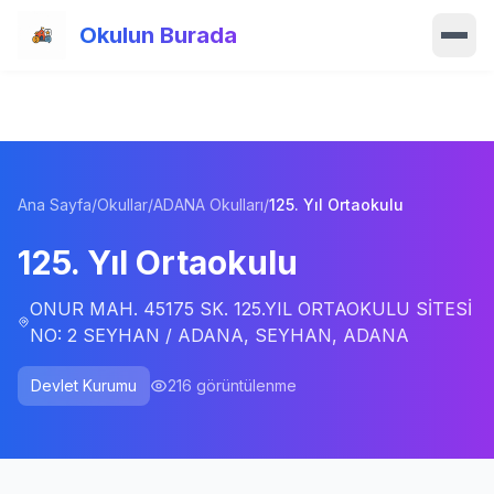
Ana içeriğe atla
Okulun Burada
Ana Sayfa
Özellikler
Ana Sayfa
/
Okullar
/
ADANA Okulları
/
125. Yıl Ortaokulu
Okullar
125. Yıl Ortaokulu
Haberler
ONUR MAH. 45175 SK. 125.YIL ORTAOKULU SİTESİ
Blog
NO: 2 SEYHAN / ADANA, SEYHAN, ADANA
Hakkımızda
Devlet Kurumu
216
görüntülenme
İletişim