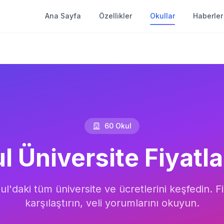
Ana Sayfa
Özellikler
Okullar
Haberler
60
Okul
ul
Üniversite
Fiyatla
ul
'daki tüm
üniversite
ve ücretlerini keşfedin. Fi
karşılaştırın, veli yorumlarını okuyun.