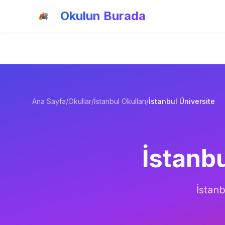
Ana içeriğe atla
Okulun Burada
Ana Sayfa
/
Okullar
/
İstanbul Okulları
/
İstanbul Üniversite
İstanb
İstanb