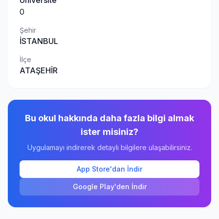
Üniversite
0
Şehir
İSTANBUL
İlçe
ATAŞEHİR
Bu okul hakkında daha fazla bilgi almak
ister misiniz?
Uygulamayı indirerek detaylı bilgilere ulaşabilirsiniz.
App Store'dan İndir
Google Play'den İndir