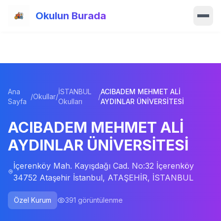
Ana içeriğe atla
Okulun Burada
Ana Sayfa
Özellikler
Ana
İSTANBUL
ACIBADEM MEHMET ALİ
Okullar
/
Okullar
/
/
Sayfa
Okulları
AYDINLAR ÜNİVERSİTESİ
Haberler
ACIBADEM MEHMET ALİ
AYDINLAR ÜNİVERSİTESİ
Blog
İçerenköy Mah. Kayışdağı Cad. No:32 İçerenköy
Hakkımızda
34752 Ataşehir İstanbul, ATAŞEHİR, İSTANBUL
İletişim
Özel Kurum
391
görüntülenme