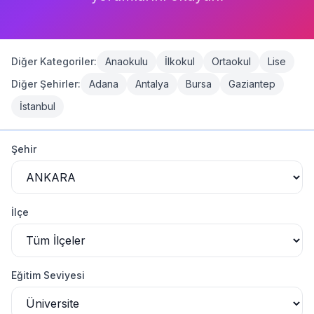
Giriş Yap
Diğer Kategoriler:
Anaokulu
İlkokul
Ortaokul
Lise
Diğer Şehirler:
Adana
Antalya
Bursa
Gaziantep
İstanbul
Ankara
Üniversite
Listesi
Şehir
Ankara
'da
22
üniversite
bulundu
ANKARA BİLİM ÜNİVERSİTESİ
-
ANKARA HACI BAYRAM VELİ ÜNİVERSİTESİ
-
ANKARA MEDİPOL ÜNİVERSİTESİ
-
İlçe
ANKARA MÜZİK VE GÜZEL SANATLAR ÜNİVERSİTESİ
-
ANKARA SOSYAL BİLİMLER ÜNİVERSİTESİ
-
ANKARA ÜNİVERSİTESİ
-
ANKARA YILDIRIM BEYAZIT ÜNİVERSİTESİ
-
Eğitim Seviyesi
ANKA TEKNOLOJİ ÜNİVERSİTESİ
-
ATILIM ÜNİVERSİTESİ
-