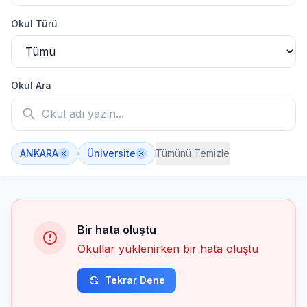
BAŞKENT ÜNİVERSİTESİ
-
ÇANKAYA ÜNİVERSİTESİ
Okul Türü
-
GAZİ ÜNİVERSİTESİ
-
HACETTEPE ÜNİVERSİTESİ
-
İHSAN DOĞRAMACI BİLKENT ÜNİVERSİTESİ
-
Okul Ara
LOKMAN HEKİM ÜNİVERSİTESİ
-
ORTA DOĞU TEKNİK ÜNİVERSİTESİ
-
OSTİM TEKNİK ÜNİVERSİTESİ
-
TED ÜNİVERSİTESİ
-
ANKARA
Üniversite
Tümünü Temizle
TOBB EKONOMİ VE TEKNOLOJİ ÜNİVERSİTESİ
-
TÜRK HAVA KURUMU ÜNİVERSİTESİ
-
Bir hata oluştu
Okullar yüklenirken bir hata oluştu
Tekrar Dene