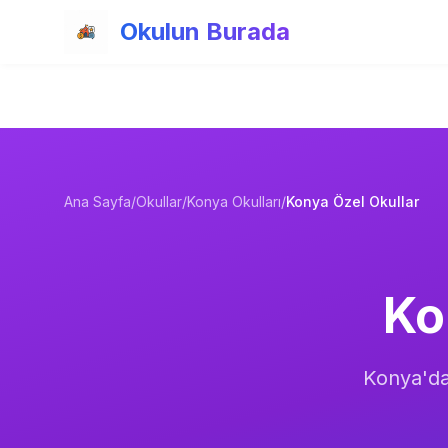
Ana içeriğe atla
Okulun Burada
Ana Sayfa
/
Okullar
/
Konya Okulları
/
Konya Özel Okullar
Ko
Konya
'd