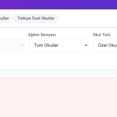
ullar
Türkiye
Özel Okullar
Eğitim Seviyesi
Okul Türü
zel Ortaokul Erkek Öğrenci Yurdu
-
-
Özel Kurum
me Kursu
-
-
Özel Kurum
rme Kursu
-
-
Özel Kurum
-
Özel Kurum
zel Kurum
Kurum
-
-
Özel Kurum
-
Özel Kurum
rdu
-
-
Özel Kurum