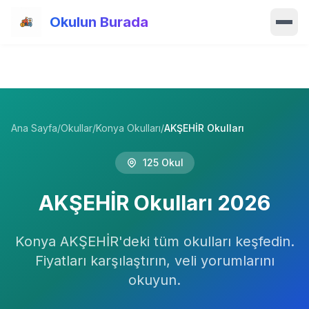
Ana içeriğe atla
Okulun Burada
Ana Sayfa
Özellikler
Ana Sayfa
/
Okullar
/
Konya Okulları
/
AKŞEHİR Okulları
Okullar
125
Okul
Haberler
AKŞEHİR
Okulları
2026
Blog
Konya
Hakkımızda
AKŞEHİR
'deki tüm okulları keşfedin.
Fiyatları karşılaştırın, veli yorumlarını
İletişim
okuyun.