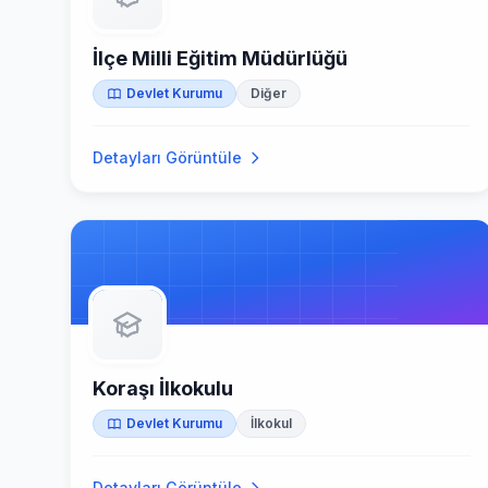
İlçe Milli Eğitim Müdürlüğü
Devlet Kurumu
Diğer
Detayları Görüntüle
Koraşı İlkokulu
Devlet Kurumu
İlkokul
Detayları Görüntüle