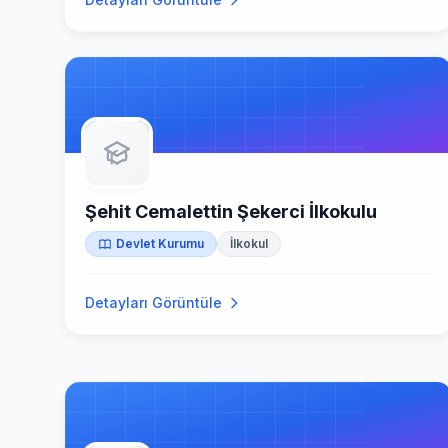
Şehit Cemalettin Şekerci İlkokulu
Devlet Kurumu
İlkokul
Detayları Görüntüle