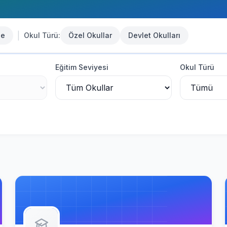
|
se
Okul Türü:
Özel Okullar
Devlet Okulları
Eğitim Seviyesi
Okul Türü
at Okulu
-
Devlet Kurumu
Devlet Kurumu