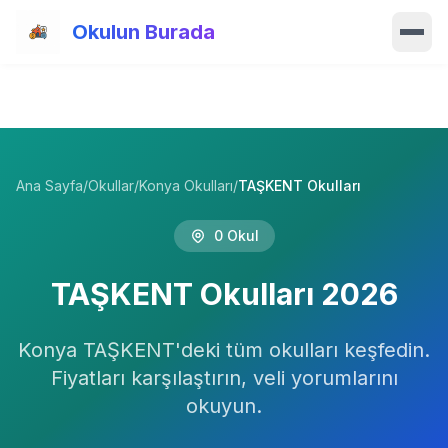
Ana içeriğe atla
Okulun Burada
Ana Sayfa
Özellikler
Ana Sayfa
/
Okullar
/
Konya Okulları
/
TAŞKENT Okulları
Okullar
0
Okul
Haberler
TAŞKENT
Okulları
2026
Blog
Konya
Hakkımızda
TAŞKENT
'deki tüm okulları keşfedin.
Fiyatları karşılaştırın, veli yorumlarını
İletişim
okuyun.