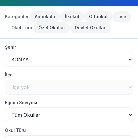
Giriş Yap
Kategoriler:
Anaokulu
İlkokul
Ortaokul
Lise
|
Okul Türü:
Özel Okullar
Devlet Okulları
Konya
TAŞKENT
Okul Listesi
Şehir
TAŞKENT
'de
0
okul bulundu
İlçe
Eğitim Seviyesi
Okul Türü