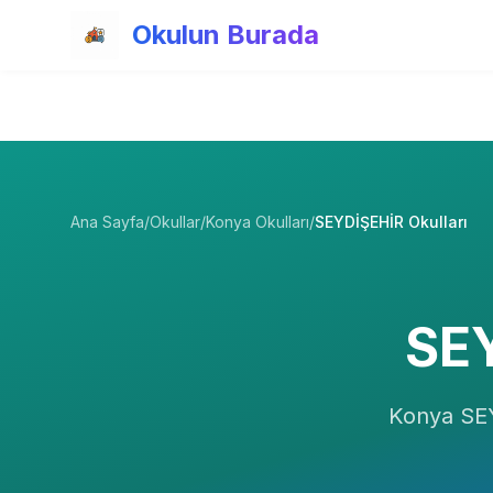
Ana içeriğe atla
Okulun Burada
Ana Sayfa
/
Okullar
/
Konya Okulları
/
SEYDİŞEHİR Okulları
SE
Konya
SE