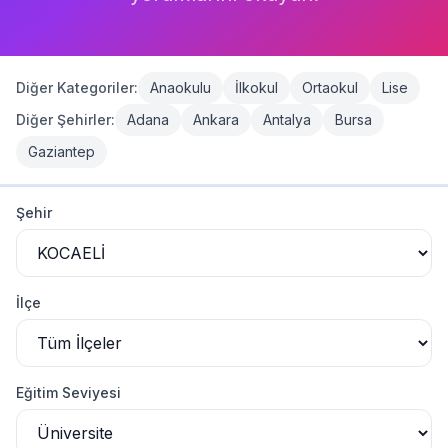
Giriş Yap
Diğer Kategoriler:
Anaokulu
İlkokul
Ortaokul
Lise
Diğer Şehirler:
Adana
Ankara
Antalya
Bursa
Gaziantep
Kocaeli
Üniversite
Listesi
Şehir
Kocaeli
'da
3
üniversite
bulundu
GEBZE TEKNİK ÜNİVERSİTESİ
-
KOCAELİ SAĞLIK VE TEKNOLOJİ ÜNİVERSİTESİ
-
KOCAELİ ÜNİVERSİTESİ
-
İlçe
Eğitim Seviyesi