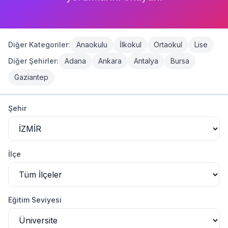
Giriş Yap
Diğer Kategoriler:
Anaokulu
İlkokul
Ortaokul
Lise
Diğer Şehirler:
Adana
Ankara
Antalya
Bursa
Gaziantep
İzmir
Üniversite
Listesi
Şehir
İzmir
'da
10
üniversite
bulundu
DOKUZ EYLÜL ÜNİVERSİTESİ
-
EGE ÜNİVERSİTESİ
-
İZMİR BAKIRÇAY ÜNİVERSİTESİ
-
İlçe
İZMİR DEMOKRASİ ÜNİVERSİTESİ
-
İZMİR EKONOMİ ÜNİVERSİTESİ
-
İZMİR KATİP ÇELEBİ ÜNİVERSİTESİ
-
İZMİR KAVRAM MESLEK YÜKSEKOKULU
-
Eğitim Seviyesi
İZMİR TINAZTEPE ÜNİVERSİTESİ
-
İZMİR YÜKSEK TEKNOLOJİ ENSTİTÜSÜ
-