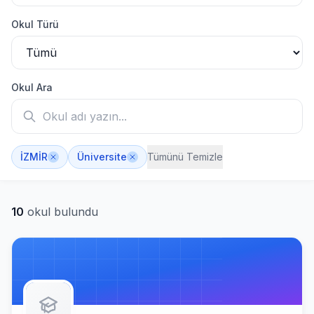
YAŞAR ÜNİVERSİTESİ
-
Okul Türü
Okul Ara
İZMİR
Üniversite
Tümünü Temizle
10
okul bulundu