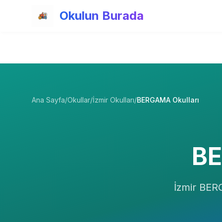
Ana içeriğe atla
Okulun Burada
Ana Sayfa
/
Okullar
/
İzmir Okulları
/
BERGAMA Okulları
B
İzmir
BER