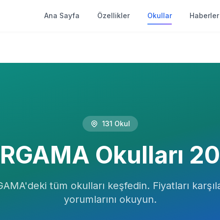
Ana Sayfa
Özellikler
Okullar
Haberler
131
Okul
ERGAMA
Okulları
20
GAMA
'deki tüm okulları keşfedin. Fiyatları karşıla
yorumlarını okuyun.