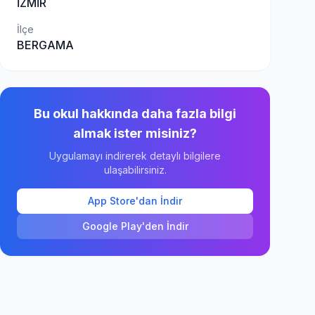
İZMİR
İlçe
BERGAMA
Bu okul hakkında daha fazla bilgi
almak ister misiniz?
Uygulamayı indirerek detaylı bilgilere
ulaşabilirsiniz.
App Store'dan İndir
Google Play'den İndir