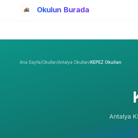
Ana içeriğe atla
Okulun Burada
Ana Sayfa
/
Okullar
/
Antalya Okulları
/
KEPEZ Okulları
Antalya
K