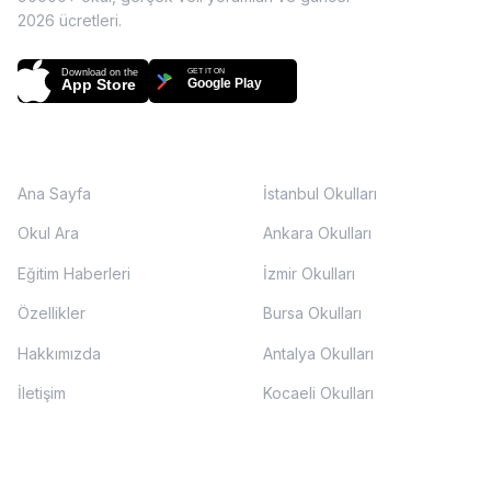
2026
ücretleri.
Download on the
GET IT ON
App Store
Google Play
SAYFALAR
ŞEHIRLER
Ana Sayfa
İstanbul Okulları
Okul Ara
Ankara Okulları
Eğitim Haberleri
İzmir Okulları
Özellikler
Bursa Okulları
Hakkımızda
Antalya Okulları
İletişim
Kocaeli Okulları
EĞITIM SEVIYELERI
DESTEK
destek@okulunburada.com