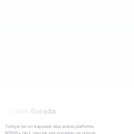
Okulun Burada
Türkiye'nin en kapsamlı okul arama platformu.
90000+ okul, gerçek veli yorumları ve güncel