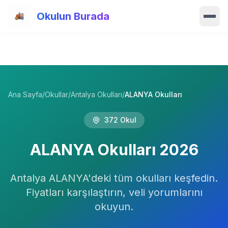
Ana içeriğe atla
Okulun Burada
Ana Sayfa
Özellikler
Ana Sayfa
/
Okullar
/
Antalya Okulları
/
ALANYA Okulları
Okullar
372
Okul
Haberler
ALANYA
Okulları
2026
Blog
Antalya
Hakkımızda
ALANYA
'deki tüm okulları keşfedin.
Fiyatları karşılaştırın, veli yorumlarını
İletişim
okuyun.