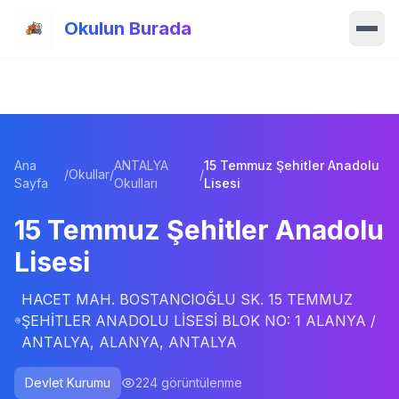
Ana içeriğe atla
Okulun Burada
Ana Sayfa
Özellikler
Ana
ANTALYA
15 Temmuz Şehitler Anadolu
Okullar
/
Okullar
/
/
Sayfa
Okulları
Lisesi
Haberler
15 Temmuz Şehitler Anadolu
Lisesi
Blog
HACET MAH. BOSTANCIOĞLU SK. 15 TEMMUZ
Hakkımızda
ŞEHİTLER ANADOLU LİSESİ BLOK NO: 1 ALANYA /
ANTALYA, ALANYA, ANTALYA
İletişim
Devlet Kurumu
224
görüntülenme