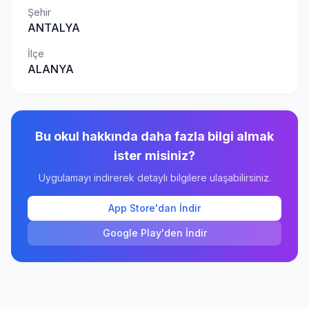
Şehir
ANTALYA
İlçe
ALANYA
Bu okul hakkında daha fazla bilgi almak
ister misiniz?
Uygulamayı indirerek detaylı bilgilere ulaşabilirsiniz.
App Store'dan İndir
Google Play'den İndir