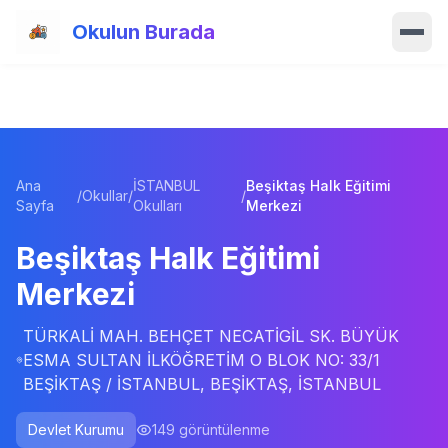
Ana içeriğe atla
Okulun Burada
Ana Sayfa
Özellikler
Ana
İSTANBUL
Beşiktaş Halk Eğitimi
Okullar
/
Okullar
/
/
Sayfa
Okulları
Merkezi
Haberler
Beşiktaş Halk Eğitimi
Merkezi
Blog
TÜRKALİ MAH. BEHÇET NECATİGİL SK. BÜYÜK
Hakkımızda
ESMA SULTAN İLKÖĞRETİM O BLOK NO: 33/1
BEŞİKTAŞ / İSTANBUL, BEŞİKTAŞ, İSTANBUL
İletişim
Devlet Kurumu
149
görüntülenme