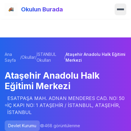
Ana içeriğe atla
Okulun Burada
Ana Sayfa
Özellikler
Ana
İSTANBUL
Ataşehir Anadolu Halk Eğitimi
Okullar
/
Okullar
/
/
Sayfa
Okulları
Merkezi
Haberler
Ataşehir Anadolu Halk
Eğitimi Merkezi
Blog
ESATPAŞA MAH. ADNAN MENDERES CAD. NO: 50
Hakkımızda
İÇ KAPI NO: 1 ATAŞEHİR / İSTANBUL, ATAŞEHİR,
İSTANBUL
İletişim
Devlet Kurumu
468
görüntülenme