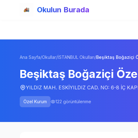
Ana içeriğe atla
Okulun Burada
Ana Sayfa
/
Okullar
/
İSTANBUL Okulları
/
Beşiktaş Boğaziçi 
Beşiktaş Boğaziçi Öze
YILDIZ MAH. ESKİYILDIZ CAD. NO: 6-8 İÇ KAP
Özel Kurum
122
görüntülenme