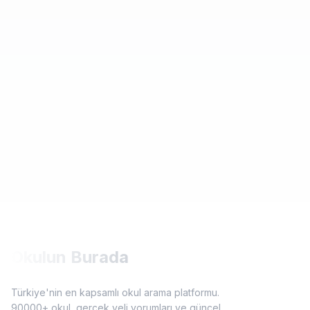
Okulun Burada
Türkiye'nin en kapsamlı okul arama platformu.
90000+ okul, gerçek veli yorumları ve güncel