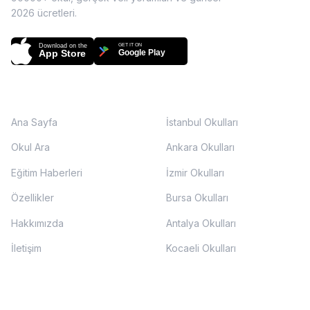
2026
ücretleri.
Download on the
GET IT ON
App Store
Google Play
SAYFALAR
ŞEHIRLER
Ana Sayfa
İstanbul Okulları
Okul Ara
Ankara Okulları
Eğitim Haberleri
İzmir Okulları
Özellikler
Bursa Okulları
Hakkımızda
Antalya Okulları
İletişim
Kocaeli Okulları
EĞITIM SEVIYELERI
DESTEK
destek@okulunburada.com