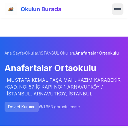
Ana içeriğe atla
Okulun Burada
Ana Sayfa
Özellikler
Ana Sayfa
/
Okullar
/
İSTANBUL Okulları
/
Anafartalar Ortaokulu
Okullar
Anafartalar Ortaokulu
Haberler
MUSTAFA KEMAL PAŞA MAH. KAZIM KARABEKİR
Blog
CAD. NO: 57 İÇ KAPI NO: 1 ARNAVUTKÖY /
İSTANBUL, ARNAVUTKÖY, İSTANBUL
Hakkımızda
Devlet Kurumu
1.653
görüntülenme
İletişim