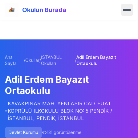
Ana içeriğe atla
Okulun Burada
Ana Sayfa
Özellikler
Ana
İSTANBUL
Adil Erdem Bayazıt
Okullar
/
Okullar
/
/
Sayfa
Okulları
Ortaokulu
Haberler
Adil Erdem Bayazıt
Ortaokulu
Blog
KAVAKPINAR MAH. YENİ ASIR CAD. FUAT
Hakkımızda
KÖPRÜLÜ ILKOKULU BLOK NO: 5 PENDİK /
İSTANBUL, PENDİK, İSTANBUL
İletişim
Devlet Kurumu
131
görüntülenme