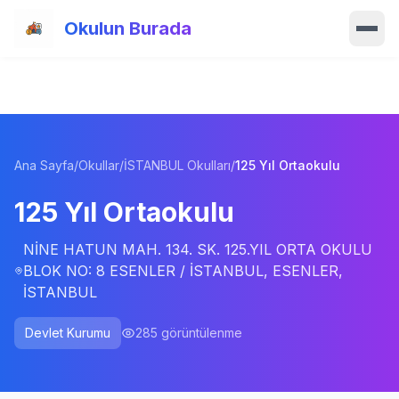
Ana içeriğe atla
Okulun Burada
Ana Sayfa
Özellikler
Ana Sayfa
/
Okullar
/
İSTANBUL Okulları
/
125 Yıl Ortaokulu
Okullar
125 Yıl Ortaokulu
Haberler
NİNE HATUN MAH. 134. SK. 125.YIL ORTA OKULU
Blog
BLOK NO: 8 ESENLER / İSTANBUL, ESENLER,
İSTANBUL
Hakkımızda
Devlet Kurumu
285
görüntülenme
İletişim