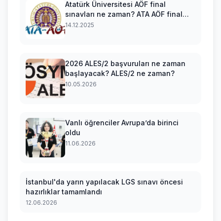
Atatürk Üniversitesi AÖF final
sınavları ne zaman? ATA AÖF final
sınavları hangi tarihte yapılacak?
14.12.2025
2026 ALES/2 başvuruları ne zaman
başlayacak? ALES/2 ne zaman?
10.05.2026
Vanlı öğrenciler Avrupa’da birinci
oldu
11.06.2026
İstanbul'da yarın yapılacak LGS sınavı öncesi
hazırlıklar tamamlandı
12.06.2026