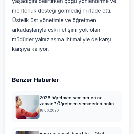
yaşadığını belirtirken çoğu yönlendirme ve
mentorluk desteği görmediğini ifade etti.
Üstelik üst yönetimle ve öğretmen
arkadaşlarıyla eski iletişimi yok olan
müdürler yalnızlaşma ihtimaliyle de karşı
karşıya kalıyor.
Benzer Haberler
2026 öğretmen seminerleri ne
zaman? Öğretmen seminerleri online
mı?
18.06.2026
Hem düşünceli hem titiz... Okul