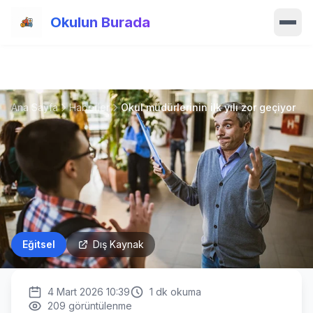
Ana içeriğe atla
Okulun Burada
Ana Sayfa
Özellikler
Ana Sayfa
Haberler
Okul müdürlerinin ilk yılı zor geçiyor
Okullar
Haberler
Blog
Hakkımızda
Eğitsel
Dış Kaynak
İletişim
4 Mart 2026 10:39
1
dk okuma
209
görüntülenme