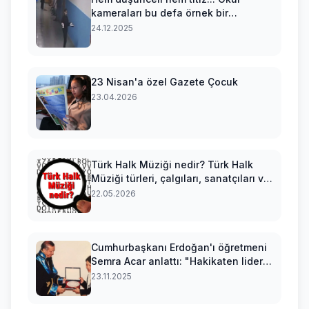
kameraları bu defa örnek bir
davranışı kaydetti
24.12.2025
23 Nisan'a özel Gazete Çocuk
23.04.2026
Türk Halk Müziği nedir? Türk Halk
Müziği türleri, çalgıları, sanatçıları ve
örnek türkü sözleri
22.05.2026
Cumhurbaşkanı Erdoğan'ı öğretmeni
Semra Acar anlattı: "Hakikaten lider
olarak doğmuş bir evlattı”
23.11.2025