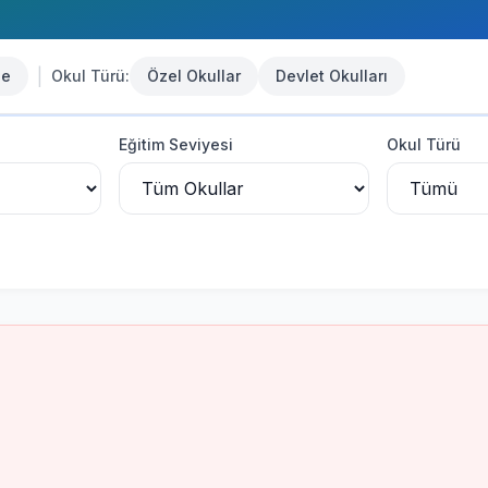
|
se
Okul Türü:
Özel Okullar
Devlet Okulları
Eğitim Seviyesi
Okul Türü
u
mu
mu
u Lisesi
-
Devlet Kurumu