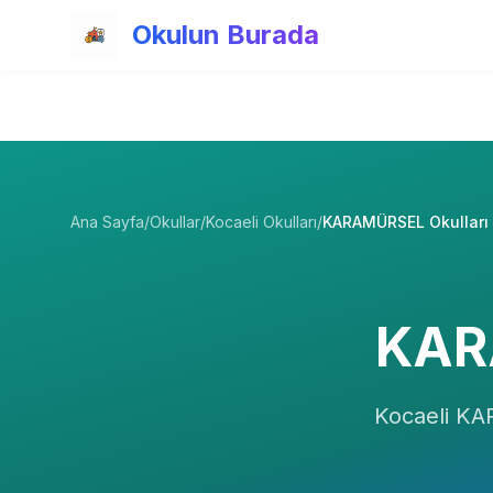
Ana içeriğe atla
Okulun Burada
Ana Sayfa
/
Okullar
/
Kocaeli Okulları
/
KARAMÜRSEL Okulları
KAR
Kocaeli
KA