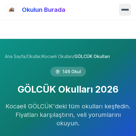
Ana içeriğe atla
Okulun Burada
Ana Sayfa
Özellikler
Ana Sayfa
/
Okullar
/
Kocaeli Okulları
/
GÖLCÜK Okulları
Okullar
146
Okul
Haberler
GÖLCÜK
Okulları
2026
Blog
Kocaeli
Hakkımızda
GÖLCÜK
'deki tüm okulları keşfedin.
Fiyatları karşılaştırın, veli yorumlarını
İletişim
okuyun.