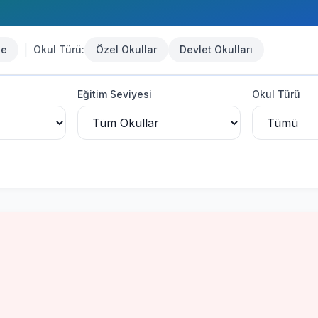
|
se
Okul Türü:
Özel Okullar
Devlet Okulları
Eğitim Seviyesi
Okul Türü
umu