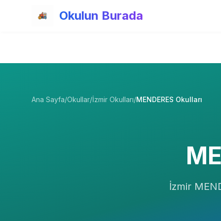
Ana içeriğe atla
Okulun Burada
Ana Sayfa
/
Okullar
/
İzmir Okulları
/
MENDERES Okulları
ME
İzmir
MEN