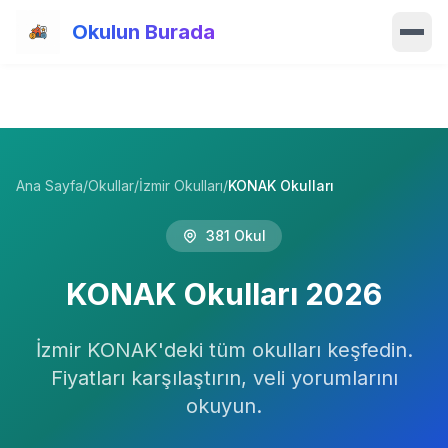
Ana içeriğe atla
Okulun Burada
Ana Sayfa
Özellikler
Ana Sayfa
/
Okullar
/
İzmir Okulları
/
KONAK Okulları
Okullar
381
Okul
Haberler
KONAK
Okulları
2026
Blog
Hakkımızda
İzmir
KONAK
'deki tüm okulları keşfedin.
Fiyatları karşılaştırın, veli yorumlarını
İletişim
okuyun.