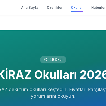
Ana Sayfa
Özellikler
Okullar
Haberler
49
Okul
KİRAZ
Okulları
202
RAZ
'deki tüm okulları keşfedin. Fiyatları karşılaşt
yorumlarını okuyun.