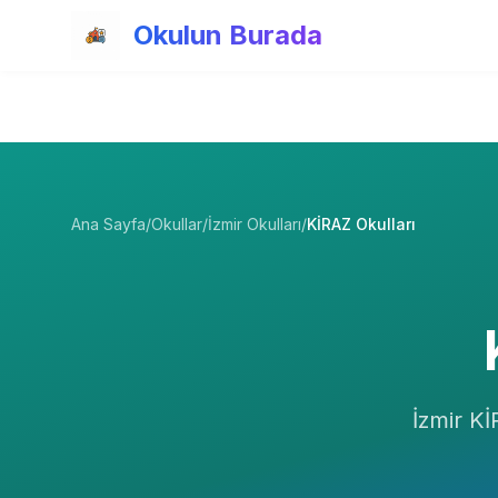
Ana içeriğe atla
Okulun Burada
Ana Sayfa
/
Okullar
/
İzmir Okulları
/
KİRAZ Okulları
İzmir
Kİ