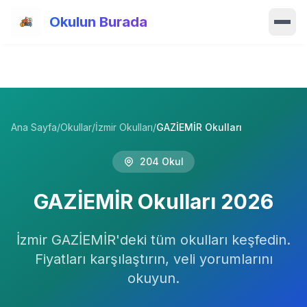
Ana içeriğe atla
Okulun Burada
Ana Sayfa
Özellikler
Ana Sayfa
/
Okullar
/
İzmir Okulları
/
GAZİEMİR Okulları
Okullar
204
Okul
Haberler
GAZİEMİR
Okulları
2026
Blog
İzmir
Hakkımızda
GAZİEMİR
'deki tüm okulları keşfedin.
Fiyatları karşılaştırın, veli yorumlarını
İletişim
okuyun.