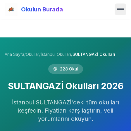
Ana içeriğe atla
Okulun Burada
Ana Sayfa
Özellikler
Ana Sayfa
/
Okullar
/
İstanbul Okulları
/
SULTANGAZİ Okulları
Okullar
228
Okul
Haberler
SULTANGAZİ
Okulları
2026
Blog
Hakkımızda
İstanbul
SULTANGAZİ
'deki tüm okulları
keşfedin. Fiyatları karşılaştırın, veli
İletişim
yorumlarını okuyun.