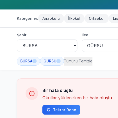
Kategoriler:
Anaokulu
İlkokul
Ortaokul
Li
Bursa
GÜRSU
Okul Listesi
Şehir
İlçe
GÜRSU
'de
0
okul bulundu
BURSA
GÜRSU
Tümünü Temizle
Bir hata oluştu
Okullar yüklenirken bir hata oluştu
Tekrar Dene