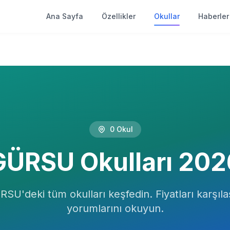
Ana Sayfa
Özellikler
Okullar
Haberler
0
Okul
GÜRSU
Okulları
202
RSU
'deki tüm okulları keşfedin. Fiyatları karşılaş
yorumlarını okuyun.