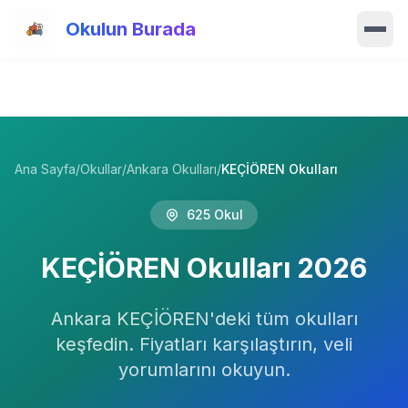
Ana içeriğe atla
Okulun Burada
Ana Sayfa
Özellikler
Ana Sayfa
/
Okullar
/
Ankara Okulları
/
KEÇİÖREN Okulları
Okullar
625
Okul
Haberler
KEÇİÖREN
Okulları
2026
Blog
Hakkımızda
Ankara
KEÇİÖREN
'deki tüm okulları
keşfedin. Fiyatları karşılaştırın, veli
İletişim
yorumlarını okuyun.