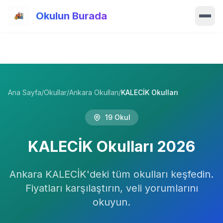
Ana içeriğe atla
Okulun Burada
Ana Sayfa
Özellikler
Ana Sayfa
/
Okullar
/
Ankara Okulları
/
KALECİK Okulları
Okullar
19
Okul
Haberler
KALECİK
Okulları
2026
Blog
Ankara
Hakkımızda
KALECİK
'deki tüm okulları keşfedin.
Fiyatları karşılaştırın, veli yorumlarını
İletişim
okuyun.