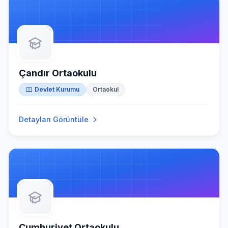
Çandır Ortaokulu
Devlet Kurumu
Ortaokul
Detayları Görüntüle
Cumhuriyet Ortaokulu