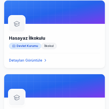
Hasayaz İlkokulu
Devlet Kurumu
İlkokul
Detayları Görüntüle