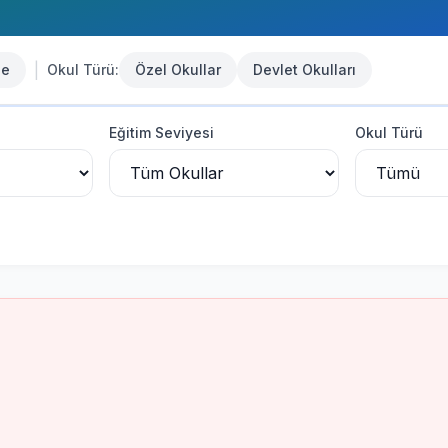
|
se
Okul Türü:
Özel Okullar
Devlet Okulları
Eğitim Seviyesi
Okul Türü
lu Lisesi
-
Devlet Kurumu
u