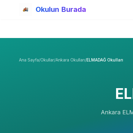
Ana içeriğe atla
Okulun Burada
Ana Sayfa
/
Okullar
/
Ankara Okulları
/
ELMADAĞ Okulları
E
Ankara
EL