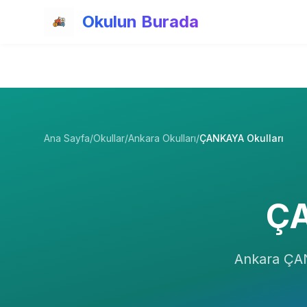
Ana içeriğe atla
Okulun Burada
Ana Sayfa
/
Okullar
/
Ankara Okulları
/
ÇANKAYA Okulları
Ç
Ankara
ÇA