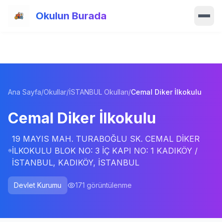
Ana içeriğe atla
Okulun Burada
Ana Sayfa
Özellikler
Ana Sayfa
/
Okullar
/
İSTANBUL Okulları
/
Cemal Diker İlkokulu
Okullar
Cemal Diker İlkokulu
Haberler
19 MAYIS MAH. TURABOĞLU SK. CEMAL DİKER
Blog
İLKOKULU BLOK NO: 3 İÇ KAPI NO: 1 KADIKÖY /
İSTANBUL, KADIKÖY, İSTANBUL
Hakkımızda
Devlet Kurumu
171
görüntülenme
İletişim