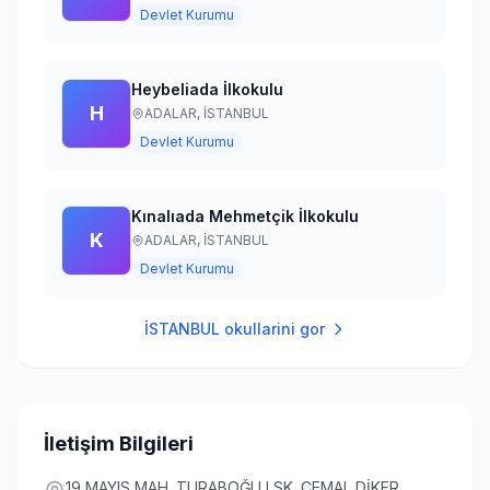
Devlet Kurumu
Heybeliada İlkokulu
H
ADALAR,
İSTANBUL
Devlet Kurumu
Kınalıada Mehmetçik İlkokulu
K
ADALAR,
İSTANBUL
Devlet Kurumu
İSTANBUL
okullarini gor
İletişim Bilgileri
19 MAYIS MAH. TURABOĞLU SK. CEMAL DİKER