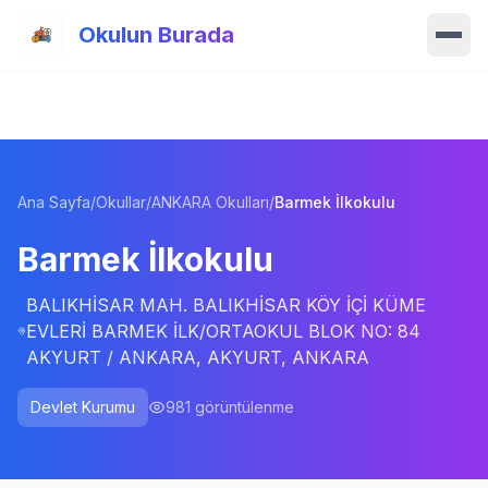
Ana içeriğe atla
Okulun Burada
Ana Sayfa
Özellikler
Ana Sayfa
/
Okullar
/
ANKARA Okulları
/
Barmek İlkokulu
Okullar
Barmek İlkokulu
Haberler
BALIKHİSAR MAH. BALIKHİSAR KÖY İÇİ KÜME
Blog
EVLERİ BARMEK İLK/ORTAOKUL BLOK NO: 84
AKYURT / ANKARA, AKYURT, ANKARA
Hakkımızda
Devlet Kurumu
981
görüntülenme
İletişim