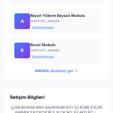
Akyurt Yıldırım Beyazıt İlkokulu
A
AKYURT,
ANKARA
Devlet Kurumu
Biruni İlkokulu
B
AKYURT,
ANKARA
Devlet Kurumu
ANKARA
okullarini gor
İletişim Bilgileri
BALIKHİSAR MAH. BALIKHİSAR KÖY İÇİ KÜME EVLERİ
BARMEK İLK/ORTAOKUL BLOK NO: 84 AKYURT /