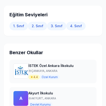
Giriş Yap
Eğitim Seviyeleri
1. Sınıf
2. Sınıf
3. Sınıf
4. Sınıf
Benzer Okullar
İSTEK Özel Ankara İlkokulu
ÇANKAYA,
ANKARA
★
4.4
Özel Kurum
Akyurt İlkokulu
A
AKYURT,
ANKARA
Devlet Kurumu