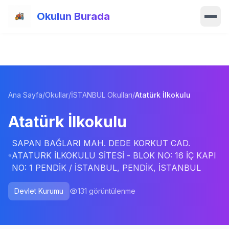
Ana içeriğe atla
Okulun Burada
Ana Sayfa
Özellikler
Ana Sayfa
/
Okullar
/
İSTANBUL Okulları
/
Atatürk İlkokulu
Okullar
Atatürk İlkokulu
Haberler
SAPAN BAĞLARI MAH. DEDE KORKUT CAD.
Blog
ATATÜRK İLKOKULU SİTESİ - BLOK NO: 16 İÇ KAPI
NO: 1 PENDİK / İSTANBUL, PENDİK, İSTANBUL
Hakkımızda
Devlet Kurumu
131
görüntülenme
İletişim