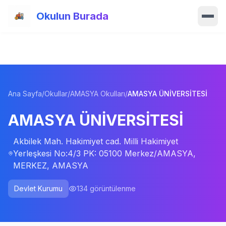
Ana içeriğe atla
Okulun Burada
Ana Sayfa
Özellikler
Ana Sayfa
/
Okullar
/
AMASYA Okulları
/
AMASYA ÜNİVERSİTESİ
Okullar
AMASYA ÜNİVERSİTESİ
Haberler
Akbilek Mah. Hakimiyet cad. Milli Hakimiyet
Blog
Yerleşkesi No:4/3 PK: 05100 Merkez/AMASYA,
MERKEZ, AMASYA
Hakkımızda
Devlet Kurumu
134
görüntülenme
İletişim