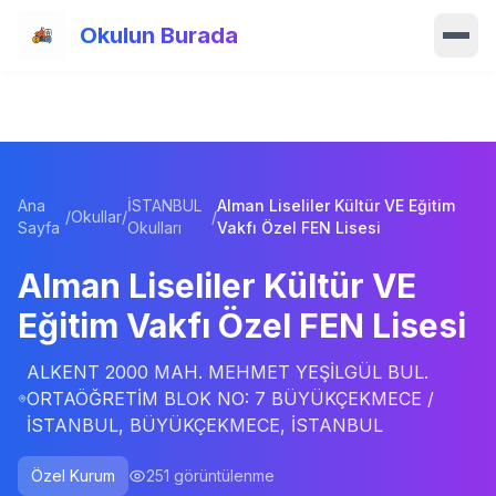
Ana içeriğe atla
Okulun Burada
Ana Sayfa
Özellikler
Ana
İSTANBUL
Alman Liseliler Kültür VE Eğitim
Okullar
/
Okullar
/
/
Sayfa
Okulları
Vakfı Özel FEN Lisesi
Haberler
Alman Liseliler Kültür VE
Eğitim Vakfı Özel FEN Lisesi
Blog
ALKENT 2000 MAH. MEHMET YEŞİLGÜL BUL.
Hakkımızda
ORTAÖĞRETİM BLOK NO: 7 BÜYÜKÇEKMECE /
İSTANBUL, BÜYÜKÇEKMECE, İSTANBUL
İletişim
Özel Kurum
251
görüntülenme