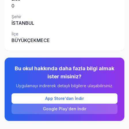
0
Şehir
İSTANBUL
İlçe
BÜYÜKÇEKMECE
Bu okul hakkında daha fazla bilgi almak
ister misiniz?
Uygulamayı indirerek detaylı bilgilere ulaşabilirsiniz.
App Store'dan İndir
Google Play'den İndir