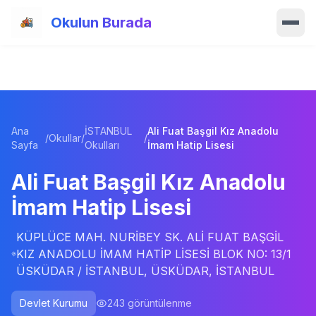
Ana içeriğe atla
Okulun Burada
Ana Sayfa
Özellikler
Ana
İSTANBUL
Ali Fuat Başgil Kız Anadolu
Okullar
/
Okullar
/
/
Sayfa
Okulları
İmam Hatip Lisesi
Haberler
Ali Fuat Başgil Kız Anadolu
İmam Hatip Lisesi
Blog
KÜPLÜCE MAH. NURİBEY SK. ALİ FUAT BAŞGİL
Hakkımızda
KIZ ANADOLU İMAM HATİP LİSESİ BLOK NO: 13/1
ÜSKÜDAR / İSTANBUL, ÜSKÜDAR, İSTANBUL
İletişim
Devlet Kurumu
243
görüntülenme