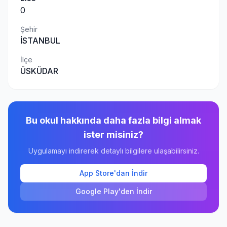
0
Şehir
İSTANBUL
İlçe
ÜSKÜDAR
Bu okul hakkında daha fazla bilgi almak
ister misiniz?
Uygulamayı indirerek detaylı bilgilere ulaşabilirsiniz.
App Store'dan İndir
Google Play'den İndir