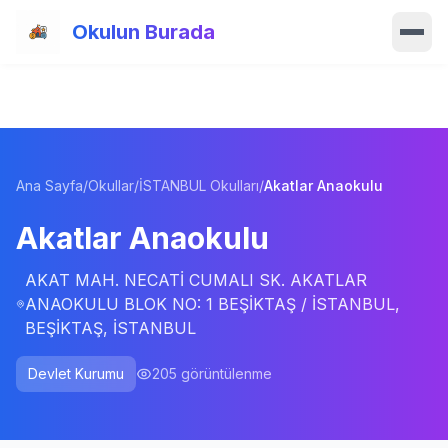
Ana içeriğe atla
Okulun Burada
Ana Sayfa
Özellikler
Ana Sayfa
/
Okullar
/
İSTANBUL Okulları
/
Akatlar Anaokulu
Okullar
Akatlar Anaokulu
Haberler
AKAT MAH. NECATİ CUMALI SK. AKATLAR
Blog
ANAOKULU BLOK NO: 1 BEŞİKTAŞ / İSTANBUL,
BEŞİKTAŞ, İSTANBUL
Hakkımızda
Devlet Kurumu
205
görüntülenme
İletişim