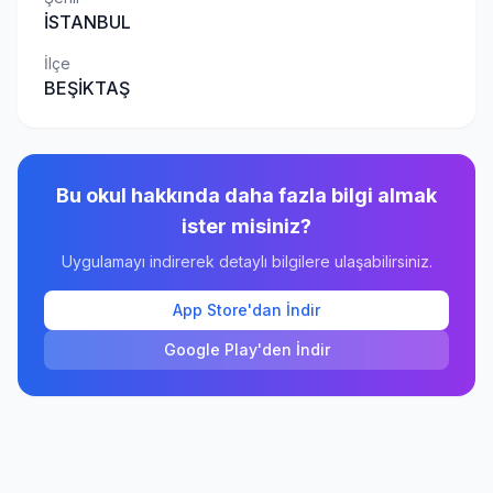
İSTANBUL
İlçe
BEŞİKTAŞ
Bu okul hakkında daha fazla bilgi almak
ister misiniz?
Uygulamayı indirerek detaylı bilgilere ulaşabilirsiniz.
App Store'dan İndir
Google Play'den İndir